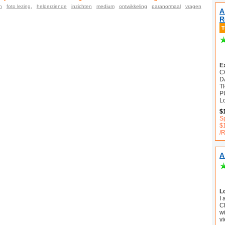
n
foto lezing.
helderziende
inzichten
medium
ontwikkeling
paranormaal
vragen
A
R
E
C
D
T
P
L
$
S
$
/
A
L
I
C
wi
vi