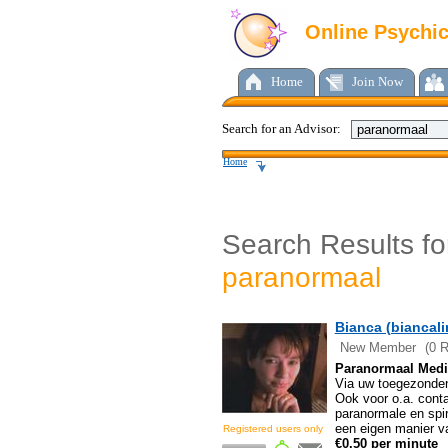
Online Psychi
Home
Join Now
Search for an Advisor:
Home
Search Results fo
paranormaal
Bianca (biancali
New Member
(0 
Paranormaal Mediu
Via uw toegezonden 
Ook voor o.a. conta
paranormale en spir
een eigen manier v
€0.50 per minute