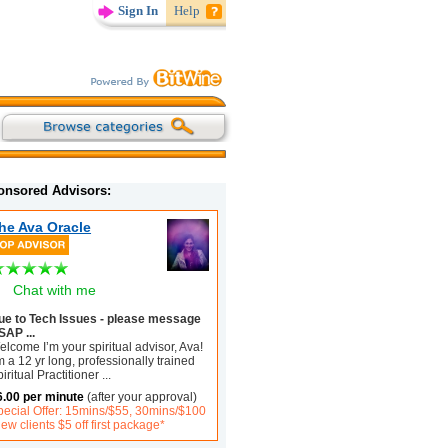
Sign In
Help
onsored Advisors:
he Ava Oracle
Chat with me
ue to Tech Issues - please message
SAP ...
lcome I’m your spiritual advisor, Ava!
m a 12 yr long, professionally trained
iritual Practitioner
...
6.00 per minute
(after your approval)
pecial Offer: 15mins/$55, 30mins/$100
ew clients $5 off first package*