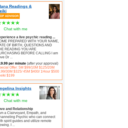
lana Readings &
eiki
Chat with me
xperience a live psychic reading ...
OME PREPARED WITH YOUR NAME,
ATE OF BIRTH, QUESTIONS AND
HE READING YOU ARE
URCHASING BEFORE CALLING I am
ove Dr
...
19.99 per minute
(after your approval)
pecial Offer: 5M $99/10M $125/20M
199/30M $325/ 45M $400/ 1Hour $500
Reiki $199
ngelina Insights
Chat with me
ove and Relationship
 am a Clairvoyant, Empath, and
hanneling Psychic who can connect
th spirit guides and utilize remote
ewing. I
...