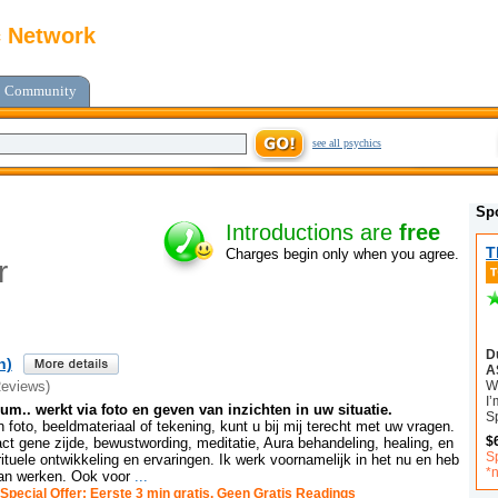
c Network
Community
see all psychics
Sp
Introductions are
free
T
Charges begin only when you agree.
r
D
n)
A
We
Reviews)
I’
m.. werkt via foto en geven van inzichten in uw situatie.
Sp
foto, beeldmateriaal of tekening, kunt u bij mij terecht met uw vragen.
$
ct gene zijde, bewustwording, meditatie, Aura behandeling, healing, en
S
ituele ontwikkeling en ervaringen. Ik werk voornamelijk in het nu en heb
*n
an werken. Ook voor
...
Special Offer: Eerste 3 min gratis. Geen Gratis Readings