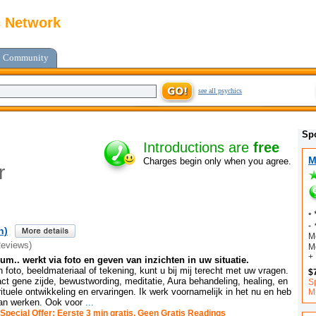
c Network
Community
see all psychics
Sp
Introductions are
free
M
Charges begin only when you agree.
r
₊ 
₊ 
n)
M
Reviews)
Me
+
m.. werkt via foto en geven van inzichten in uw situatie.
foto, beeldmateriaal of tekening, kunt u bij mij terecht met uw vragen.
$
ct gene zijde, bewustwording, meditatie, Aura behandeling, healing, en
Sp
ituele ontwikkeling en ervaringen. Ik werk voornamelijk in het nu en heb
M
an werken. Ook voor
...
Special Offer: Eerste 3 min gratis. Geen Gratis Readings