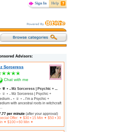
Sign In
Help
onsored Advisors:
z Sorceress
Chat with me
⋆ ♕ ⋆ ₊ Mz Sorceress | Psychic + ...
⋆ ♕ ⋆ ₊ Mz Sorceress | Psychic +
edium ₊ ⋆ ♕ ⋆ ₊ I’m a Psychic +
dium with ancestral roots in witchcraft
...
7.77 per minute
(after your approval)
ecial Offer: ✦︎ $30 • 15 Min ✦ $50 • 30
in ✦ $100 • 60 Min ✦︎