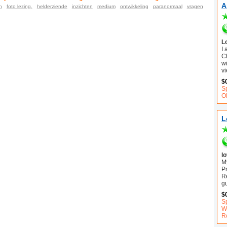
A
n
foto lezing.
helderziende
inzichten
medium
ontwikkeling
paranormaal
vragen
L
I
C
wi
vi
$
S
O
L
l
My
P
R
g
$
S
Wi
R