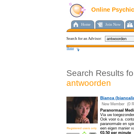
Online Psychi
Home
Join Now
Search for an Advisor:
Home
Search Results fo
antwoorden
Bianca (biancali
New Member
(0 
Paranormaal Mediu
Via uw toegezonden 
Ook voor o.a. conta
paranormale en spir
een eigen manier v
€0.50 per minute