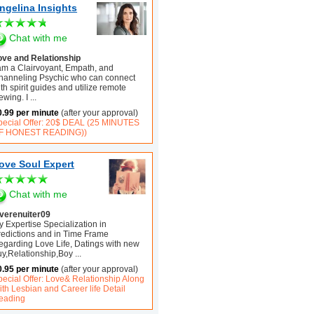
ngelina Insights
Chat with me
ove and Relationship
 am a Clairvoyant, Empath, and
hanneling Psychic who can connect
th spirit guides and utilize remote
ewing. I
...
0.99 per minute
(after your approval)
pecial Offer: 20$ DEAL (25 MINUTES
F HONEST READING))
ove Soul Expert
Chat with me
overenuiter09
 Expertise Specialization in
redictions and in Time Frame
egarding Love Life, Datings with new
uy,Relationship,Boy
...
0.95 per minute
(after your approval)
pecial Offer: Love& Relationship Along
th Lesbian and Career life Detail
eading